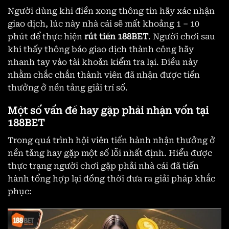
Người dùng khi điền xong thông tin hãy xác nhận
giao dịch, lúc này nhà cái sẽ mất khoảng 1 – 10
phút để thực hiện
rút tiền 188BET
. Người chơi sau
khi thấy thông báo giao dịch thành công hãy
nhanh tay vào tài khoản kiểm tra lại. Điều này
nhằm chắc chắn thành viên đã nhận được tiền
thưởng ở nền tảng giải trí số.
Một số vấn đề hay gặp phải nhận vốn tại
188BET
Trong quá trình hội viên tiến hành nhận thưởng ở
nền tảng hay gặp một số lỗi nhất định. Hiểu được
thực trạng người chơi gặp phải nhà cái đã tiến
hành tổng hợp lại đồng thời đưa ra giải pháp khắc
phục: