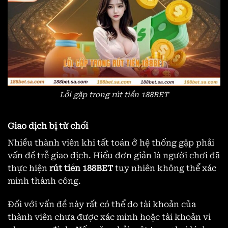
Lỗi gặp trong rút tiền 188BET
Giao dịch bị từ chối
Nhiều thành viên khi tất toán ở hệ thống gặp phải
vấn đề trễ giao dịch. Hiểu đơn giản là người chơi đã
thực hiện
rút tiền 188BET
tuy nhiên không thể xác
minh thành công.
Đối với vấn đề này rất có thể do tài khoản của
thành viên chưa được xác minh hoặc tài khoản vi