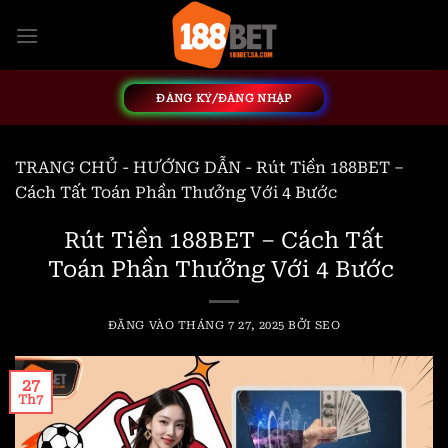
Bỏ
qua
nội
dung
ĐĂNG KÝ/ĐĂNG NHẬP
TRANG CHỦ
-
HƯỚNG DẪN
-
Rút Tiền 188BET –
Cách Tất Toán Phần Thưởng Với 4 Bước
Rút Tiền 188BET – Cách Tất
Toán Phần Thưởng Với 4 Bước
ĐĂNG VÀO
THÁNG 7 27, 2025
BỞI
SEO
27
Th7