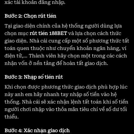
xác tài khoản đăng nhập.
Bước 2: Chọn rút tiền
Tại giao diện chính của hệ thống người dùng lựa
chọn mục
rút tiền 188BET
và lựa chọn cách thức
giao diện. Nhà cái cung cấp một số phương thức tất
toán quen thuộc như chuyển khoản ngân hàng, ví
điện tử,… Thành viên hãy chọn một trong các cách
nhận vốn ở nền tảng để hoàn tất giao dịch.
Bước 3: Nhập số tiền rút
Khi chọn được phương thức giao dịch phù hợp lúc
này anh em hãy nhanh tay nhập số tiền vào hệ
thống. Nhà cái sẽ xác nhận lệnh tất toán khi số tiền
người chơi nhập vào thỏa mãn tiêu chí về số dư tối
thiểu.
Bước 4: Xác nhận giao dịch