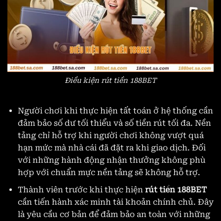
Điều kiện rút tiền 188BET
Người chơi khi thực hiện tất toán ở hệ thống cần
đảm bảo số dư tối thiểu và số tiền rút tối đa. Nền
tảng chỉ hỗ trợ khi người chơi không vượt quá
hạn mức mà nhà cái đã đặt ra khi giao dịch. Đối
với những hành động nhận thưởng không phù
hợp với chuẩn mực nền tảng sẽ không hỗ trợ.
Thành viên trước khi thực hiện
rút tiền 188BET
cần tiến hành xác minh tài khoản chính chủ. Đây
là yêu cầu cơ bản để đảm bảo an toàn với những