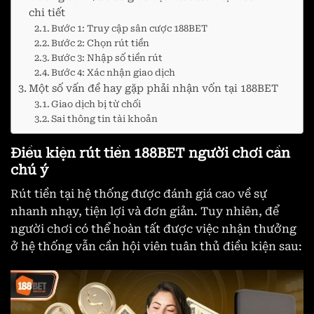
chi tiết
Bước 1: Truy cập sân cược 188BET
Bước 2: Chọn rút tiền
Bước 3: Nhập số tiền rút
Bước 4: Xác nhận giao dịch
Một số vấn đề hay gặp phải nhận vốn tại 188BET
Giao dịch bị từ chối
Sai thông tin tài khoản
Điều kiện rút tiền 188BET người chơi cần
chú ý
Rút tiền tại hệ thống được đánh giá cao về sự
nhanh nhạy, tiện lợi và đơn giản. Tuy nhiên, để
người chơi có thể hoàn tất được việc nhận thưởng
ở hệ thống vẫn cần hội viên tuân thủ điều kiện sau: