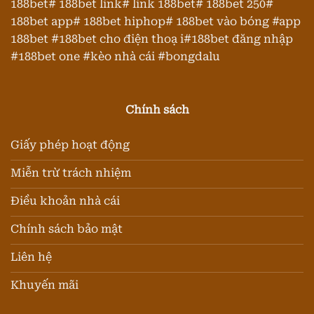
188bet# 188bet link# link 188bet# 188bet 250#
188bet app# 188bet hiphop# 188bet vào bóng #app
188bet #188bet cho điện thoạ i#188bet đăng nhập
#188bet one #
kèo nhà cái
#
bongdalu
Chính sách
Giấy phép hoạt động
Miễn trừ trách nhiệm
Điều khoản nhà cái
Chính sách bảo mật
Liên hệ
Khuyến mãi