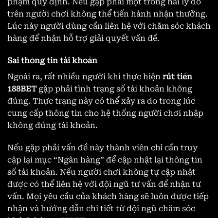
phạm quy định. Nếu gặp phải một trong hai lý do
trên người chơi không thể tiến hành nhận thưởng.
Lúc này người dùng cần liên hệ với chăm sóc khách
hàng để nhận hỗ trợ giải quyết vấn đề.
Sai thông tin tài khoản
Ngoài ra, rất nhiều người khi thực hiện
rút tiền
188BET
gặp phải tình trạng số tài khoản không
đúng. Thực trạng này có thể xảy ra do trong lúc
cung cấp thông tin cho hệ thống người chơi nhập
không đúng tài khoản.
Nếu gặp phải vấn đề này thành viên chỉ cần truy
cập lại mục “Ngân hàng” để cập nhật lại thông tin
số tài khoản. Nếu người chơi không tự cập nhật
được có thể liên hệ với đội ngũ tư vấn để nhận tư
vấn. Mọi yêu cầu của khách hàng sẽ luôn được tiếp
nhận và hướng dẫn chi tiết từ đội ngũ chăm sóc